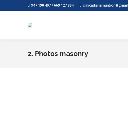
947 190 407 / 669 127 894
clinicadianamuntion@gmai
2. Photos masonry