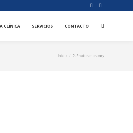
Abrir
Abrir
enlace
enlace
en
en
A CLÍNICA
SERVICIOS
CONTACTO
Buscar:
una
una
nueva
nueva
ventana/pestaña
ventana/pestaña
Inicio
2. Photos masonry
Estás aquí: