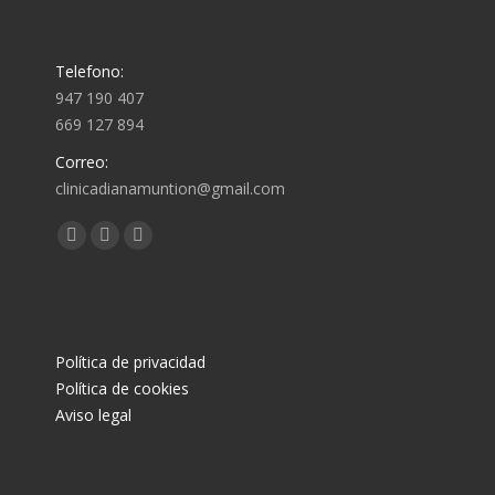
Telefono:
947 190 407
669 127 894
Correo:
clinicadianamuntion@gmail.com
Encuéntranos en:
Abrir
Abrir
Abrir
enlace
enlace
enlace
en
en
en
una
una
una
Política de privacidad
nueva
nueva
nueva
Política de cookies
ventana/pestaña
ventana/pestaña
ventana/pestaña
Aviso legal