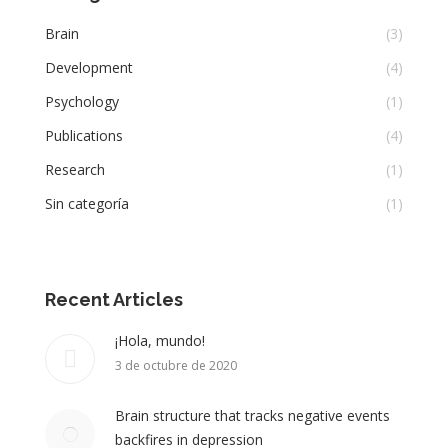
Brain
(3)
Development
(4)
Psychology
(1)
Publications
(4)
Research
(1)
Sin categoría
(1)
Recent Articles
¡Hola, mundo!
3 de octubre de 2020
Brain structure that tracks negative events
backfires in depression