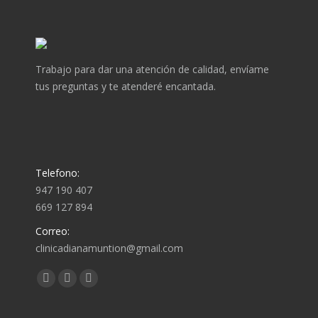
Trabajo para dar una atención de calidad, envíame
tus preguntas y te atenderé encantada.
Telefono:
947 190 407
669 127 894
Correo:
clinicadianamuntion@gmail.com
Encuéntranos en:
Abrir
Abrir
Abrir
enlace
enlace
enlace