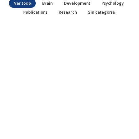
Ver todo
Brain
Development
Psychology
Publications
Research
Sin categoría
¡Hola, mundo!
Sin categoría
1 comentario
Bienvenido a WordPress. Esta es tu primera entrada.
Edítala o bórrala, ¡luego empieza a escribir!
Read article
Jul
21
2016