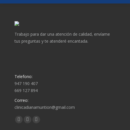
Trabajo para dar una atención de calidad, envíame
tus preguntas y te atenderé encantada.
Telefono:
947 190 407
669 127 894
Correo:
clinicadianamuntion@gmail.com
Encuéntranos en:
Abrir
Abrir
Abrir