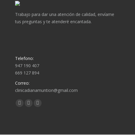
Trabajo para dar una atención de calidad, envíame
tus preguntas y te atenderé encantada.
Telefono:
947 190 407
669 127 894
Correo:
clinicadianamuntion@gmail.com
Encuéntranos en:
Abrir
Abrir
Abrir
enlace
enlace
enlace
en
en
en
una
una
una