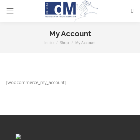
Busc
My Account
Inicio
Shop
My Account
Estás aquí:
[woocommerce_my_account]