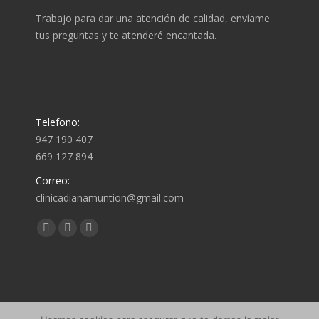
Trabajo para dar una atención de calidad, envíame
tus preguntas y te atenderé encantada.
Telefono:
947 190 407
669 127 894
Correo:
clinicadianamuntion@gmail.com
Encuéntranos en:
Abrir
Abrir
Abrir
enlace
enlace
enlace
en
en
en
una
una
una
Política de privacidad
nueva
nueva
nueva