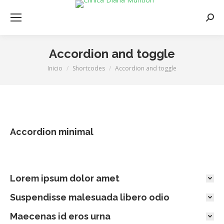
Busca
Accordion and toggle
Inicio
Shortcodes
Accordion and toggle
Estás aquí:
Accordion minimal
Lorem ipsum dolor amet
Suspendisse malesuada libero odio
Maecenas id eros urna