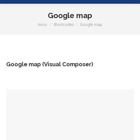
Google map
Inicio
Shortcodes
Google map
Estás aquí:
Google map (Visual Composer)