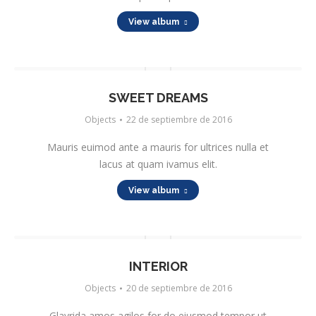
View album
SWEET DREAMS
Objects
22 de septiembre de 2016
Mauris euimod ante a mauris for ultrices nulla et
lacus at quam ivamus elit.
View album
INTERIOR
Objects
20 de septiembre de 2016
Glavrida amos agilos for do eiusmod tempor ut