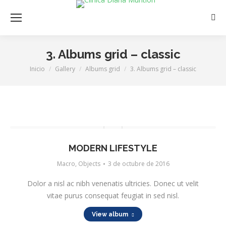
Busc
3. Albums grid – classic
Inicio
Gallery
Albums grid
3. Albums grid – classic
Estás aquí:
MODERN LIFESTYLE
Macro
,
Objects
3 de octubre de 2016
Dolor a nisl ac nibh venenatis ultricies. Donec ut velit
vitae purus consequat feugiat in sed nisl.
View album