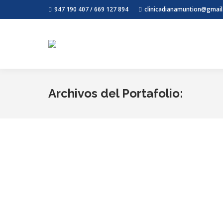
947 190 407 / 669 127 894
clinicadianamuntion@gmai
Archivos del Portafolio: